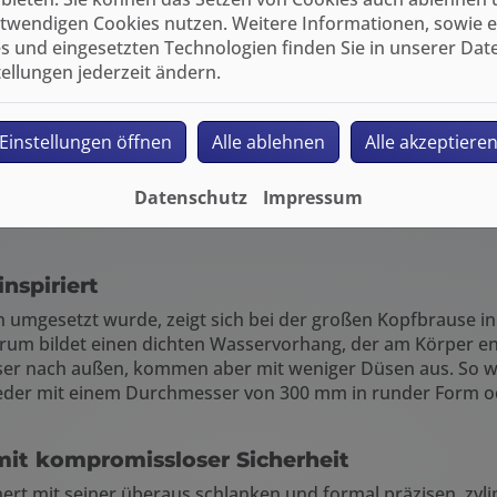
twendigen Cookies nutzen. Weitere Informationen, sowie ein
s und eingesetzten Technologien finden Sie in unserer Dat
tellungen jederzeit ändern.
Einstellungen öffnen
Alle ablehnen
Alle akzeptiere
Datenschutz
Impressum
inspiriert
 umgesetzt wurde, zeigt sich bei der großen Kopfbrause in 
rum bildet einen dichten Wasservorhang, der am Körper e
sser nach außen, kommen aber mit weniger Düsen aus. So wi
weder mit einem Durchmesser von 300 mm in runder Form od
it kompromissloser Sicherheit
ert mit seiner überaus schlanken und formal präzisen, zyli