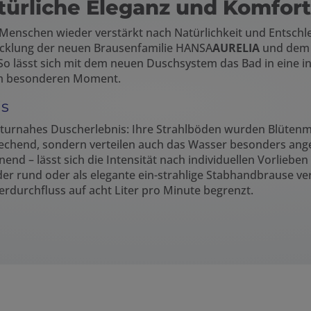
türliche Eleganz und Komfo
e Menschen wieder verstärkt nach Natürlichkeit und Entsch
wicklung der neuen Brausenfamilie HANSA
AURELIA
und dem 
 So lässt sich mit dem neuen Duschsystem das Bad in eine 
nem besonderen Moment.
is
naturnahes Duscherlebnis: Ihre Strahlböden wurden Blüte
prechend, sondern verteilen auch das Wasser besonders ang
nend – lässt sich die Intensität nach individuellen Vorliebe
 rund oder als elegante ein-strahlige Stabhandbrause ve
rdurchfluss auf acht Liter pro Minute begrenzt.