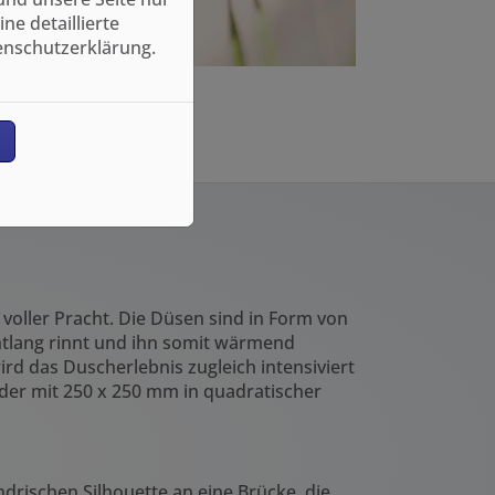
e detaillierte
enschutzerklärung.
n
voller Pracht. Die Düsen sind in Form von
ntlang rinnt und ihn somit wärmend
rd das Duscherlebnis zugleich intensiviert
er mit 250 x 250 mm in quadratischer
ndrischen Silhouette an eine Brücke, die