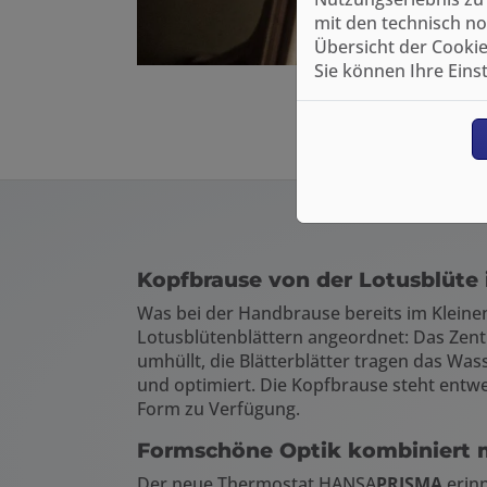
mit den technisch no
Übersicht der Cookie
Sie können Ihre Eins
Kopfbrause von der Lotusblüte 
Was bei der Handbrause bereits im Kleinen
Lotusblütenblättern angeordnet: Das Zent
umhüllt, die Blätterblätter tragen das Wa
und optimiert. Die Kopfbrause steht ent
Form zu Verfügung.
Formschöne Optik kombiniert m
Der neue Thermostat HANSA
PRISMA
erinn