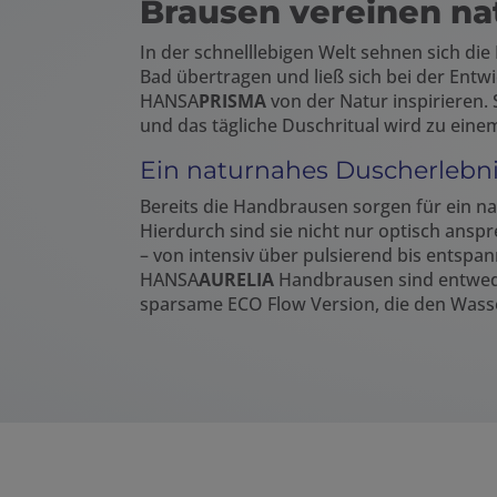
Brausen vereinen na
In der schnelllebigen Welt sehnen sich di
Bad übertragen und ließ sich bei der Ent
HANSA
PRISMA
von der Natur inspirieren.
und das tägliche Duschritual wird zu ei
Ein naturnahes Duscherlebn
Bereits die Handbrausen sorgen für ein 
Hierdurch sind sie nicht nur optisch ans
– von intensiv über pulsierend bis entspan
HANSA
AURELIA
Handbrausen sind entweder
sparsame ECO Flow Version, die den Wasse